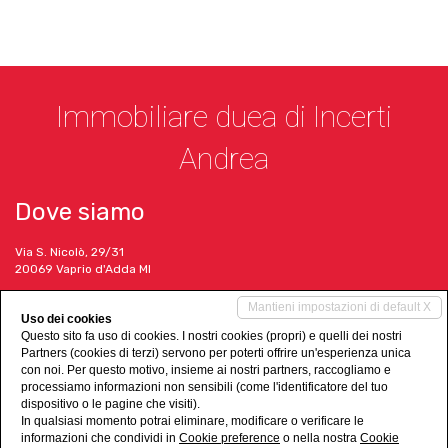
Immobiliare duea di Incerti
Andrea
Dove siamo
Via S. Nicolò, 29/31
20069 Vaprio d'Adda MI
I nostri contatti
Mantieni impostazioni di default X
Uso dei cookies
Questo sito fa uso di cookies. I nostri cookies (propri) e quelli dei nostri
Tel. +39 02 90966785
Partners (cookies di terzi) servono per poterti offrire un'esperienza unica
info@immobiliareduea.it
con noi. Per questo motivo, insieme ai nostri partners, raccogliamo e
www.immobiliareduea.it
processiamo informazioni non sensibili (come l'identificatore del tuo
dispositivo o le pagine che visiti).
Social Networks
In qualsiasi momento potrai eliminare, modificare o verificare le
informazioni che condividi in
Cookie preference
o nella nostra
Cookie