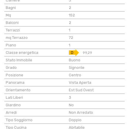
Camere
3
Bagni
2
Mq
152
Balconi
2
Terrazzi
1
mq Terrazzo
72
Piano
1
Classe energetica
D
99,29
Stato Immobile
Buono
Grado
Signorile
Posizione
Centro
Panorama
Vista Aperta
Orientamento
Est Sud Ovest
Lati Liberi
3
Giardino
No
Arredi
Non Arredato
Tipo Soggiorno
Doppio
Tipo Cucina
Abitabile